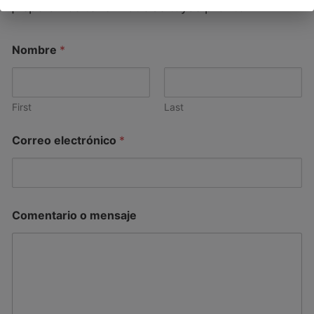
¡Esperamos tener noticias tuyas pronto!
Nombre
*
First
Last
Correo electrónico
*
Comentario o mensaje