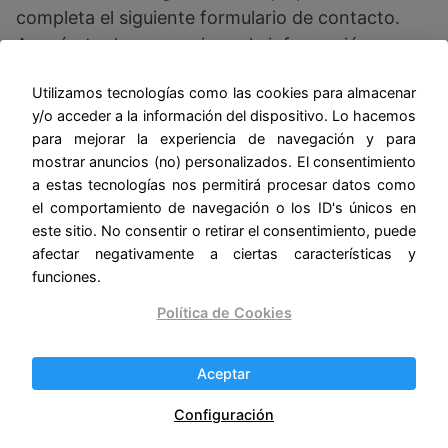
completa el siguiente formulario de contacto.
Asegúrate de proporcionar la información
correcta para que podamos responderte de
Utilizamos tecnologías como las cookies para almacenar
manera oportuna.
y/o acceder a la información del dispositivo. Lo hacemos
para mejorar la experiencia de navegación y para
¿Cómo podemos
mostrar anuncios (no) personalizados. El consentimiento
a estas tecnologías nos permitirá procesar datos como
ayudarte?
el comportamiento de navegación o los ID's únicos en
este sitio. No consentir o retirar el consentimiento, puede
afectar negativamente a ciertas características y
Aquí nos preocupamos por brindarte la mejor
funciones.
experiencia posible. Si tienes alguna pregunta
Política de Cookies
sobre nuestros productos, sugerencias para
mejorar nuestro sitio web o cualquier otro
Aceptar
asunto, estaremos encantados de escucharte y
responder tus inquietudes.
Configuración