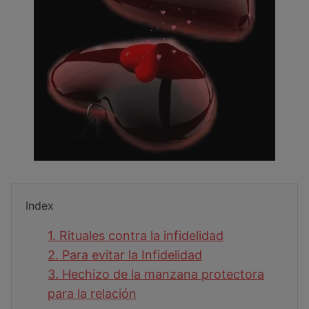
Index
1.
Rituales contra la infidelidad
2.
Para evitar la Infidelidad
3.
Hechizo de la manzana protectora
para la relación