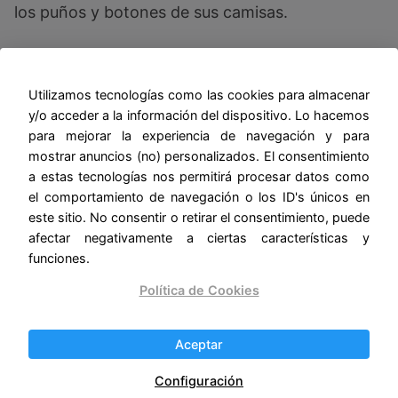
los puños y botones de sus camisas.
También se puede dejar un poquito en los
bolsillos aunque yo no lo recomiendo ahí porque
Utilizamos tecnologías como las cookies para almacenar
la sal “espanta” al dinero.
y/o acceder a la información del dispositivo. Lo hacemos
para mejorar la experiencia de navegación y para
Mientras hacemos todo esto debemos decir
mostrar anuncios (no) personalizados. El consentimiento
convencidos: “que la sal y mi perfume alejen de
a estas tecnologías nos permitirá procesar datos como
el comportamiento de navegación o los ID's únicos en
su vida a toda persona que quiera seducirlo y
este sitio. No consentir o retirar el consentimiento, puede
conquistarlo, que ahuyente a sus amantes y que
afectar negativamente a ciertas características y
destruya su atracción”.
funciones.
Política de Cookies
Este es un método muy sencillo pero también
muy efectivo, y siempre “es mejor prevenir que
curar”.
Aceptar
Configuración